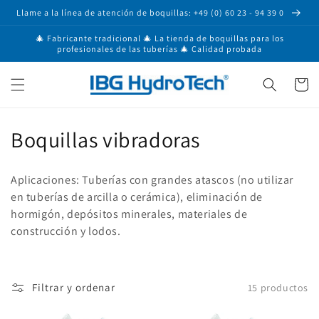
Ir
Llame a la línea de atención de boquillas: +49 (0) 60 23 - 94 39 0
directamente
al contenido
🎄 Fabricante tradicional 🎄 La tienda de boquillas para los
profesionales de las tuberías 🎄 Calidad probada
Carrito
C
Boquillas vibradoras
o
Aplicaciones: Tuberías con grandes atascos (no utilizar
l
en tuberías de arcilla o cerámica), eliminación de
hormigón, depósitos minerales, materiales de
e
construcción y lodos.
c
c
Filtrar y ordenar
15 productos
i