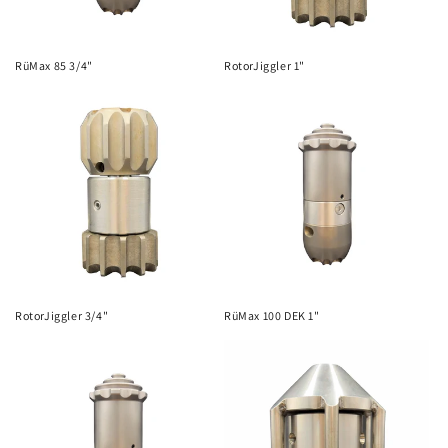
RüMax 85 3/4"
RotorJiggler 1"
RotorJiggler 3/4"
RüMax 100 DEK 1"