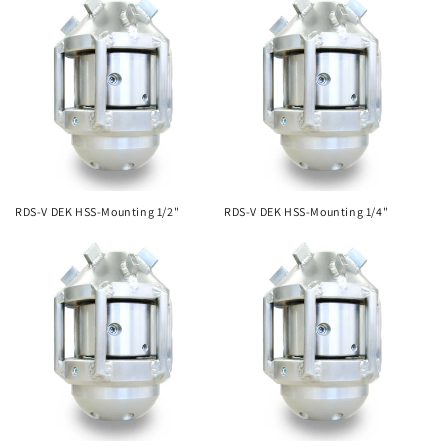
ó
n
:
RDS-V DEK HSS-Mounting 1/2"
RDS-V DEK HSS-Mounting 1/4"